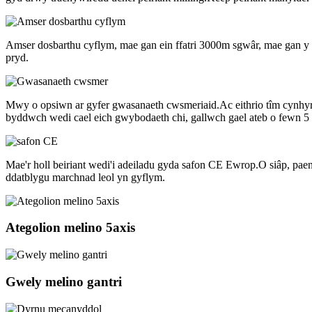
Amser dosbarthu cyflym, mae gan ein ffatri 3000m sgwâr, mae gan y 
pryd.
Mwy o opsiwn ar gyfer gwasanaeth cwsmeriaid.Ac eithrio tîm cynhyr
byddwch wedi cael eich gwybodaeth chi, gallwch gael ateb o fewn 
Mae'r holl beiriant wedi'i adeiladu gyda safon CE Ewrop.O siâp, paen
ddatblygu marchnad leol yn gyflym.
Ategolion melino 5axis
Gwely melino gantri