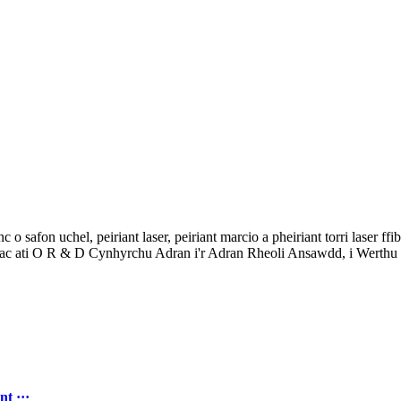
fon uchel, peiriant laser, peiriant marcio a pheiriant torri laser ffibr m
 ac ati O R & D Cynhyrchu Adran i'r Adran Rheoli Ansawdd, i Werthu
t ···