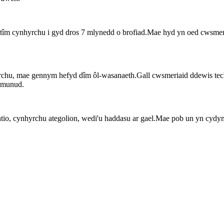
tîm cynhyrchu i gyd dros 7 mlynedd o brofiad.Mae hyd yn oed cwsmeri
chu, mae gennym hefyd dîm ôl-wasanaeth.Gall cwsmeriaid ddewis tech
5 munud.
tio, cynhyrchu ategolion, wedi'u haddasu ar gael.Mae pob un yn cydymf