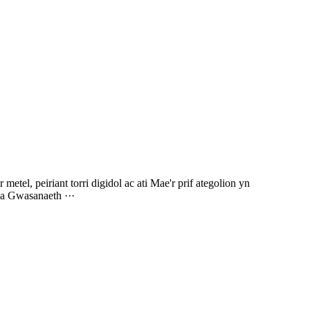
etel, peiriant torri digidol ac ati Mae'r prif ategolion yn
 a Gwasanaeth ···