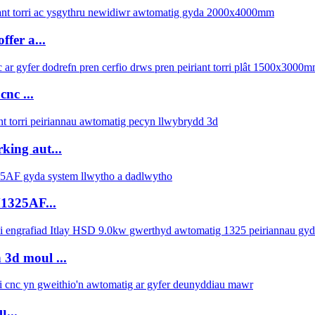
fer a...
nc ...
ing aut...
1325AF...
3d moul ...
...