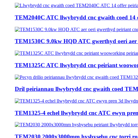
TEM2040C ATC llwybrydd cnc gwaith coed 14 of
TEM1530C 9.0kw HQD ATC gwerthyd oeri aer c
TEM1325C ATC llwybrydd cnc peiriant woowork
Dril peiriannau llwybrydd cnc gwaith coed TEM
TEM1325-4 echel llwybrydd cnc ATC ewyn pren 
TEM2030 2000x3000mm hysbysebu cnc torri rou