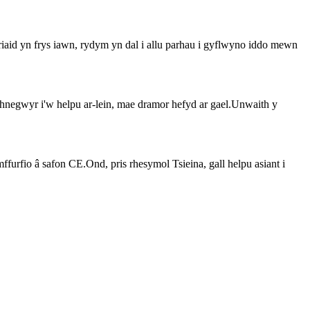
aid yn frys iawn, rydym yn dal i allu parhau i gyflwyno iddo mewn
negwyr i'w helpu ar-lein, mae dramor hefyd ar gael.Unwaith y
furfio â safon CE.Ond, pris rhesymol Tsieina, gall helpu asiant i