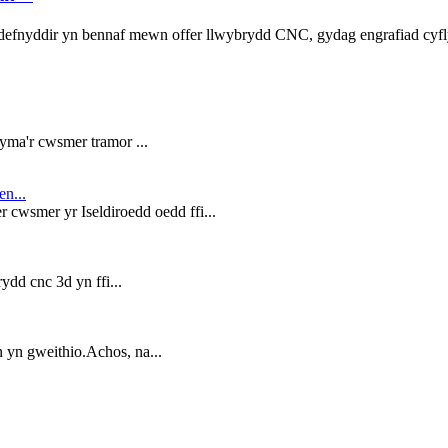
efnyddir yn bennaf mewn offer llwybrydd CNC, gydag engrafiad cyflym,
ma'r cwsmer tramor ...
n...
cwsmer yr Iseldiroedd oedd ffi...
ydd cnc 3d yn ffi...
yn gweithio.Achos, na...