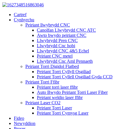
Cartref
Cynhyrchu
Peiriant llwybrydd CNC
Canolfan Llwybrydd CNC ATC
Awto bwydo peiriant CNC
Llwybrydd Pren CNC
Llwybrydd Cnc hobi
Llwybrydd CNC 4&5 Echel
Peiriant CNC metel
Llwybrydd Cnc Aml Pennaeth
Peiriant Torri Digidol Flatbed
Peiriant Torri Cyllyll Osgiliad
Peiriant Torri Cyllell Osgiliad Gyda CCD
Peiriant Torri Ffibr
Peiriant torri laser ffibr
Auto Bwydo Peiriant Torri Laser Fiber
Peiriant weldio laser ffibr
Peiriant Laser CO2
Peiriant Torri Laser
Peiriant Torri Cymysg Laser
Fideo
Newyddion
Proses