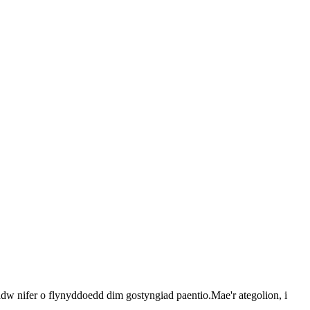
adw nifer o flynyddoedd dim gostyngiad paentio.Mae'r ategolion, i