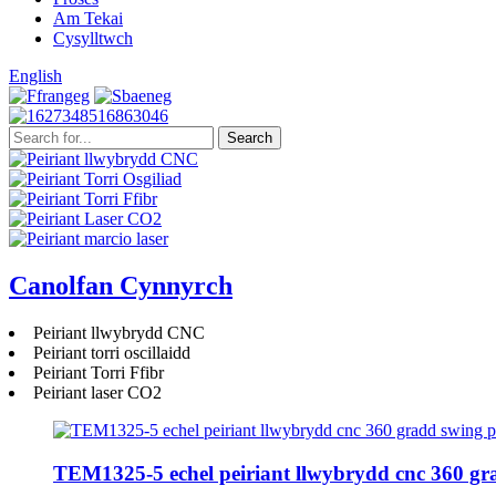
Am Tekai
Cysylltwch
English
Canolfan Cynnyrch
Peiriant llwybrydd CNC
Peiriant torri oscillaidd
Peiriant Torri Ffibr
Peiriant laser CO2
TEM1325-5 echel peiriant llwybrydd cnc 360 gra