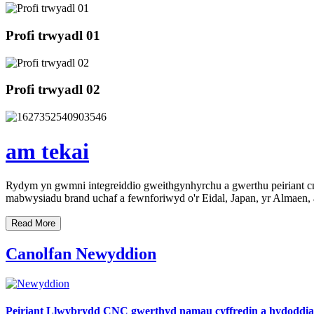
Profi trwyadl 01
Profi trwyadl 02
am tekai
Rydym yn gwmni integreiddio gweithgynhyrchu a gwerthu peiriant cnc o sa
mabwysiadu brand uchaf a fewnforiwyd o'r Eidal, Japan, yr Almaen,
R
e
a
d
M
o
r
e
Canolfan Newyddion
Peiriant Llwybrydd CNC gwerthyd namau cyffredin a hydoddian