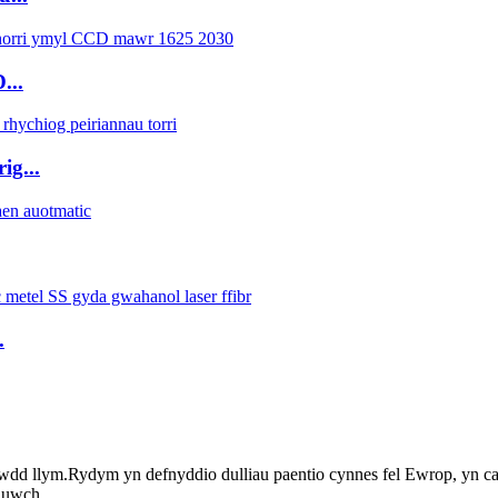
...
ig...
.
nsawdd llym.Rydym yn defnyddio dulliau paentio cynnes fel Ewrop, yn c
r uwch.