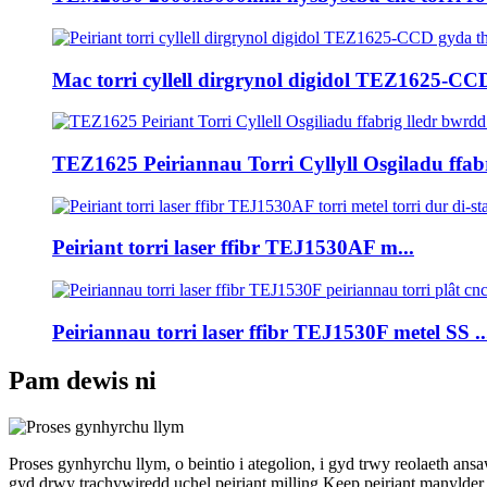
Mac torri cyllell dirgrynol digidol TEZ1625-CCD
TEZ1625 Peiriannau Torri Cyllyll Osgiladu ffabr
Peiriant torri laser ffibr TEJ1530AF m...
Peiriannau torri laser ffibr TEJ1530F metel SS ..
Pam dewis ni
Proses gynhyrchu llym, o beintio i ategolion, i gyd trwy reolaeth a
gyd drwy trachywiredd uchel peiriant milling.Keep peiriant manylde