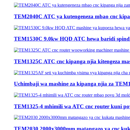
TEM2040C ATC ya kutengeneza mbao cnc kipang
TEM1530C 9.0kw HQD ATC hewa baridi spindle 
TEM1325C ATC cnc kipanga njia kitengeza mash
Uchimbaji wa mashine za kipanga njia za TEM1
TEM1325-4 mhimili wa ATC cnc router kuni pov
TEM2030 2000x3000mm matangazo ya cnc kuka