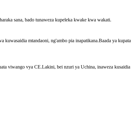
a haraka sana, bado tunaweza kupeleka kwake kwa wakati.
wa kuwasaidia mtandaoni, ng'ambo pia inapatikana.Baada ya kupata
ata viwango vya CE.Lakini, bei nzuri ya Uchina, inaweza kusaidia