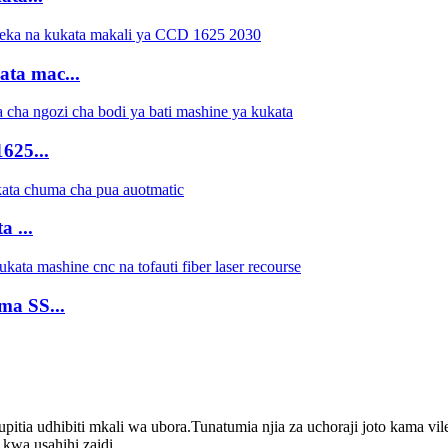
ata mac...
625...
 ...
ma SS...
upitia udhibiti mkali wa ubora.Tunatumia njia za uchoraji joto kama vi
kwa usahihi zaidi.