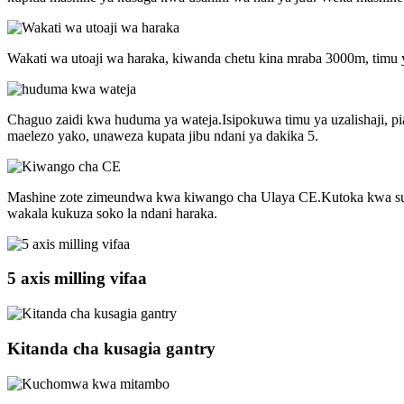
Wakati wa utoaji wa haraka, kiwanda chetu kina mraba 3000m, timu 
Chaguo zaidi kwa huduma ya wateja.Isipokuwa timu ya uzalishaji, 
maelezo yako, unaweza kupata jibu ndani ya dakika 5.
Mashine zote zimeundwa kwa kiwango cha Ulaya CE.Kutoka kwa sura, 
wakala kukuza soko la ndani haraka.
5 axis milling vifaa
Kitanda cha kusagia gantry