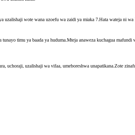
ya uzalishaji wote wana uzoefu wa zaidi ya miaka 7.Hata wateja ni w
pia tunayo timu ya baada ya huduma.Mteja anaweza kuchagua mafundi 
uchoraji, uzalishaji wa vifaa, umeboreshwa unapatikana.Zote zinafu