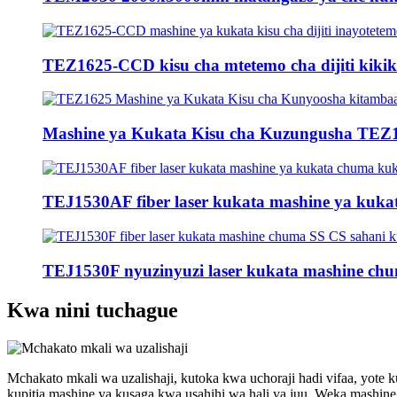
TEZ1625-CCD kisu cha mtetemo cha dijiti kikik
Mashine ya Kukata Kisu cha Kuzungusha TEZ1
TEJ1530AF fiber laser kukata mashine ya kukata
TEJ1530F nyuzinyuzi laser kukata mashine chu
Kwa nini tuchague
Mchakato mkali wa uzalishaji, kutoka kwa uchoraji hadi vifaa, yote k
kupitia mashine ya kusaga kwa usahihi wa hali ya juu. Weka mashine 