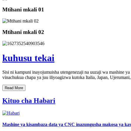
Mtihani mkali 01
Mtihani mkali 02
kuhusu tekai
Sisi ni kampuni inayojumuisha utengenezaji na uuzaji wa mashine ya h
vinachukua chapa ya juu iliyoagizwa kutoka Italia, Japan, Ujeruma
R
e
a
d
M
o
r
e
Kituo cha Habari
Mashine ya kisambaza data ya CNC inazungusha makosa ya kawa