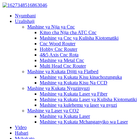
Nyumbani
Uzalishaji
Mashine ya Njia ya Cnc
Kituo cha Njia cha ATC Cnc
Mashine ya Cnc ya Kulisha Kiotomatiki
Cnc Wood Router
Hobby Cnc Router
4&5 Axis Cnc Rota
Mashine ya Metal Cnc
Multi Head Cnc Router
Mashine ya Kukata Dijiti ya Flatbed
Mashine ya Kukata Kisu kinachozunguka
Mashine ya Kukata Kisu Na CCD
Mashine ya Kukata Nyuzinyuzi
Mashine ya Kukata Laser ya Fiber
Mashine ya Kukata Laser ya Kulisha Kiotomatiki
Mashine ya kulehemu ya laser ya nyuzi
Mashine ya Laser ya CO2
Mashine ya Kukata Laser
Mashine ya Kukata Mchanganyiko wa Laser
Video
Habari
Mchakato