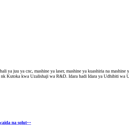
ali ya juu ya cnc, mashine ya laser, mashine ya kuashiria na mashine y
ni, nk Kutoka kwa Uzalishaji wa R&D. Idara hadi Idara ya Udhibiti w
ida na solut···