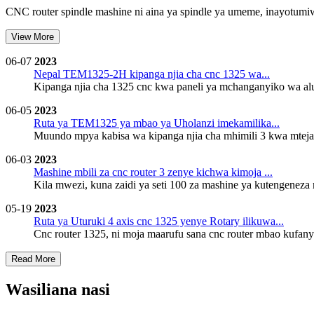
CNC router spindle mashine ni aina ya spindle ya umeme, inayotumiw
V
i
e
w
M
o
r
e
06-07
2023
Nepal TEM1325-2H kipanga njia cha cnc 1325 wa...
Kipanga njia cha 1325 cnc kwa paneli ya mchanganyiko wa alum
06-05
2023
Ruta ya TEM1325 ya mbao ya Uholanzi imekamilika...
Muundo mpya kabisa wa kipanga njia cha mhimili 3 kwa mteja
06-03
2023
Mashine mbili za cnc router 3 zenye kichwa kimoja ...
Kila mwezi, kuna zaidi ya seti 100 za mashine ya kutengeneza 
05-19
2023
Ruta ya Uturuki 4 axis cnc 1325 yenye Rotary ilikuwa...
Cnc router 1325, ni moja maarufu sana cnc router mbao kufany
R
e
a
d
M
o
r
e
Wasiliana nasi