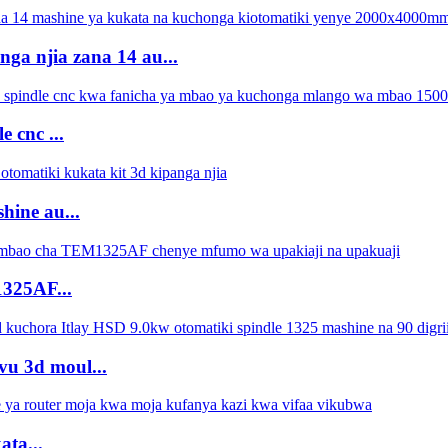
a njia zana 14 au...
cnc ...
ine au...
325AF...
u 3d moul...
ta...